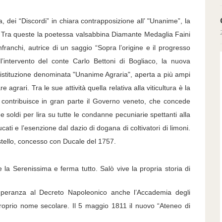
“Discordi” in chiara contrapposizione all’ "Unanime”, la
 Tra queste la poetessa valsabbina Diamante Medaglia Faini
ranchi, autrice di un saggio “Sopra l’origine e il progresso
ll’intervento del conte Carlo Bettoni di Bogliaco, la nuova
’istituzione denominata "Unanime Agraria", aperta a più ampi
e agrari. Tra le sue attività quella relativa alla viticultura è la
e contribuisce in gran parte il Governo veneto, che concede
e soldi per lira su tutte le condanne pecuniarie spettanti alla
cati e l’esenzione dal dazio di dogana di coltivatori di limoni.
astello, concesso con Ducale del 1757.
 la Serenissima e ferma tutto. Salò vive la propria storia di
emperanza al Decreto Napoleonico anche l’Accademia degli
roprio nome secolare. Il 5 maggio 1811 il nuovo “Ateneo di