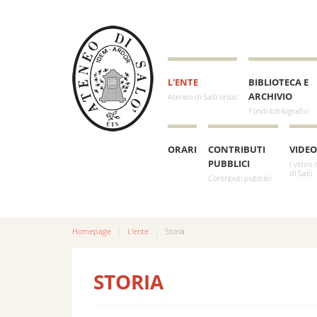
L'ENTE
BIBLIOTECA E
ARCHIVIO
Ateneo di Salò onlus
Fondi bibliografici
ORARI
CONTRIBUTI
VIDEO
PUBBLICI
I video 
di Salò
Contributi pubblici
Homepage
L'ente
Storia
STORIA