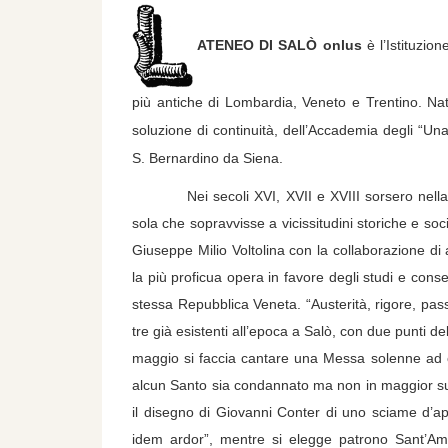
AT
ENEO DI SALÒ onlus
è l’Istituzio
più antiche di Lombardia, Veneto e Trentino. Nat
soluzione di continuità, dell’Accademia degli “Una
S. Bernardino da Siena.
Nei secoli XVI, XVII e XVIII sorsero nella z
sola che sopravvisse a vicissitudini storiche e soc
Giuseppe Milio Voltolina con la collaborazione di a
la più proficua opera in favore degli studi e cons
stessa Repubblica Veneta. “Austerità, rigore, pass
tre già esistenti all’epoca a Salò, con due punti del
maggio si faccia cantare una Messa solenne ad on
alcun Santo sia condannato ma non in maggior sum
il disegno di Giovanni Conter di uno sciame d’api
idem ardor”, mentre si elegge patrono Sant’Ambr