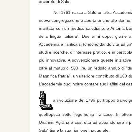
arciprete di Salò.
Nel 1761 nasce a Salò un’altra Accademia, dei 
nuova congregazione è aperta anche alle donne.
maritata con un medico salodiano, e Antonia Lanf
della lingua italiana”. Due anni dopo, grazie a
Accademia e l’antica si fondono dando vita ad un
studi e ricerche, di interesse pratico, e in particolar
più innovativa. A sovvenzionare queste iniziativ
oltre al mutuo di 500 lire, un reddito annuo di "du
Magnifica Patria”, un ulteriore contributo di 100 du
L’accademia può inoltre contare sugli affitti del c
a rivoluzione del 1796 purtroppo trarvolge
quell’epoca sotto l’egemonia francese. In ott
Unanimi Agraria è costretta ad abbandonare il p
Salò” tiene la sua riunione inaugurale.