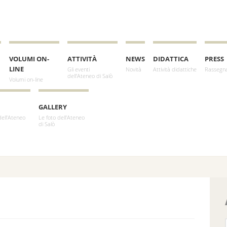
VOLUMI ON-
ATTIVITÀ
NEWS
DIDATTICA
PRESS
LINE
Gli eventi
Novità
Attività didattiche
Rassegn
dell'Ateneo di Salò
Volumi on-line
GALLERY
dell'Ateneo
Le foto dell'Ateneo
di Salò