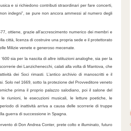
ica e si richiedono contributi straordinari per fare concerti,
ni “non indegni”, se pure non ancora ammessi al numero degli
ttiene, grazie all’accrescimento numerico dei membri e
la città, licenza di costruire una propria sede e il protettorato
elle Milizie venete e generoso mecenate.
a per la nascita di altre istituzioni analoghe, sia per la
scorrerie dei Lanzichenecchi, calati alla volta di Mantova, che
ività dei Soci rimasti. L’antico archivio di manoscritti e il
si. Solo nel 1669, sotto la protezione del Provveditore veneto
iche prima il proprio palazzo salodiano, poi il salone del
e riunioni, le esecuzioni musicali, le letture poetiche, le
riodo di inattività arriva a causa delle scorrerie di truppe
alla guerra di successione in Spagna.
ervento di Don Andrea Conter, prete colto e illuminato, futuro