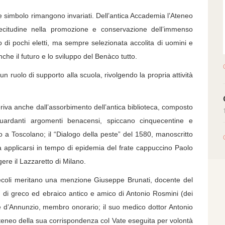
mbolo rimangono invariati. Dell’antica Accademia l’Ateneo
ollecitudine nella promozione e conservazione dell’immenso
 di pochi eletti, ma sempre selezionata accolita di uomini e
che il futuro e lo sviluppo del Benàco tutto.
 di supporto alla scuola, rivolgendo la propria attività
va anche dall’assorbimento dell’antica biblioteca, composto
guardanti argomenti benacensi, spiccano cinquecentine e
lo a Toscolano; il “Dialogo della peste” del 1580, manoscritto
a applicarsi in tempo di epidemia del frate cappuccino Paolo
ere il Lazzaretto di Milano.
li meritano una menzione Giuseppe Brunati, docente del
 di greco ed ebraico antico e amico di Antonio Rosmini (dei
e d’Annunzio, membro onorario; il suo medico dottor Antonio
teneo della sua corrispondenza col Vate eseguita per volontà