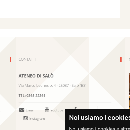
CONTATTI
ATENEO DI SALÒ
Via Marco Leonesio, 4
-
25087
-
Salò
(
BS
)
TEL:
0365 22361
Email
Youtube
Facebook
Noi usiamo i cookie
Instagram
Noi usiamo i cookies e altre