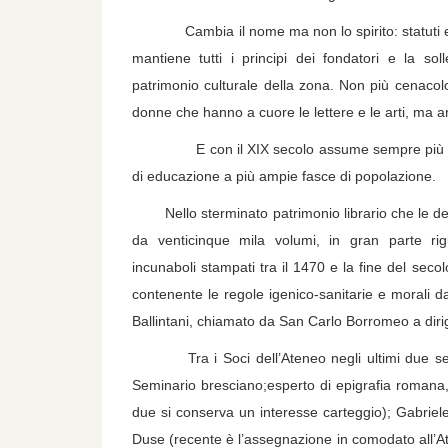
Cambia il nome ma non lo spirito: statuti e si
mantiene tutti i principi dei fondatori e la s
patrimonio culturale della zona. Non più cenacolo
donne che hanno a cuore le lettere e le arti, ma an
E con il XIX secolo assume sempre più un ruolo
di educazione a più ampie fasce di popolazione.
Nello sterminato patrimonio librario che le deri
da venticinque mila volumi, in gran parte ri
incunaboli stampati tra il 1470 e la fine del seco
contenente le regole igenico-sanitarie e morali d
Ballintani, chiamato da San Carlo Borromeo a dirig
Tra i Soci dell’Ateneo negli ultimi due seco
Seminario bresciano;esperto di epigrafia romana,
due si conserva un interesse carteggio); Gabriel
Duse (recente è l’assegnazione in comodato all’A