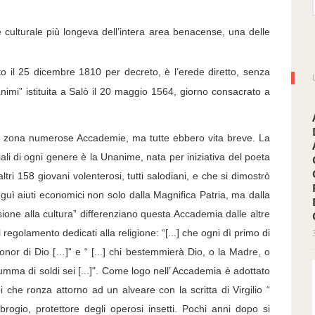
ne culturale più longeva dell’intera area benacense, una delle
o il 25 dicembre 1810 per decreto, è l’erede diretto, senza
nimi” istituita a Salò il 20 maggio 1564, giorno consacrato a
ona numerose Accademie, ma tutte ebbero vita breve. La
iali di ogni genere è la Unanime, nata per iniziativa del poeta
ltri 158 giovani volenterosi, tutti salodiani, e che si dimostrò
eguì aiuti economici non solo dalla Magnifica Patria, ma dalla
ione alla cultura” differenziano questa Accademia dalle altre
 regolamento dedicati alla religione: “[...] che ogni dì primo di
or di Dio […]” e “ [...] chi bestemmierà Dio, o la Madre, o
ma di soldi sei [...]". Come logo nell’ Accademia è adottato
 che ronza attorno ad un alveare con la scritta di Virgilio “
ogio, protettore degli operosi insetti. Pochi anni dopo si