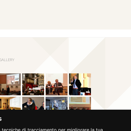
GALLERY
s
 tecniche di tracciamento per migliorare la tua