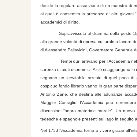
decide la regolare assunzione di un maestro di mus
ai quali è consentita la presenza di altri giova
accademici di diritto.
Sopravvissuta al dramma della peste 1577, o
alla grande volontà di ripresa culturale a favore del
di Alessandro Pallavicini, Governatore Generale d
Tempi duri arrivano per l’Accademia nel ‘600 si
carenza di aiuti economici. A ciò si aggiungono le 
segnano un inevitabile arresto di quel poco di att
cospicuo fondo librario vanno in gran parte disper
Antonio Zane, che destina alle adunanze accadem
Maggior Consiglio, l’Accademia può riprendere l
discussioni “sopra materiale morale”. Un nuovo pe
tedesche e spagnole presenti sul lago in seguito 
Nel 1733 l’Accademia torna a vivere grazie all’int