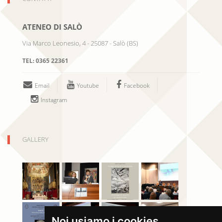
ATENEO DI SALÒ
Via Marco Leonesio, 4
-
25087
-
Salò
(
BS
)
TEL:
0365 22361
Email
Youtube
Facebook
Instagram
GALLERY
Noi usiamo i cookies